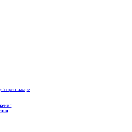
ей при пожаре
жения
ения
в