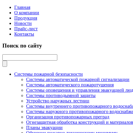
Главная
О компании
Продукция
Новости
Прайс-лист
Контакты
Поиск по сайту
Системы пожарной безопасности
Системы автоматической пожарной сигнализации
Системы автоматического пожаротушения
Системы оповещения и управления эвакуацией люд
Системы противодымной защиты
Устройство наружных лестниц
Системы внутреннего противопожарного водоснаб
Системы наружного противопожарного водоснабж
Организация противопожарных преград
Огнезащитная обработка конструкций и материало
Планы эвакуации
Обучение пожарно-техническому минимуму